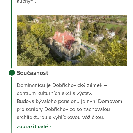
kuchyni.
Současnost
Dominantou je Dobřichovický zámek –
centrum kulturních akcí a výstav.
Budova bývalého pensionu je nyní Domovem
pro seniory Dobřichovice se zachovalou
architekturou a vyhlídkovou věžičkou.
Obec je součástí Středočeského kraje, okres
zobrazit celé