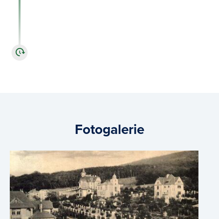
Praha-západ, a leží 25 km jihozápadně od
centra Prahy. Spojení zajišťují dvě silnice a
železniční trať Praha–Beroun–Plzeň.
Fotogalerie