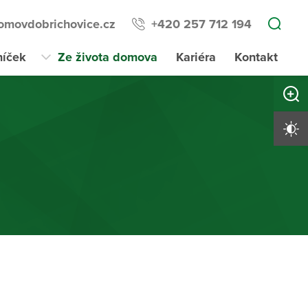
omovdobrichovice.cz
+420 257 712 194
níček
Ze života domova
Kariéra
Kontakt
Zvětši
Vysoký 