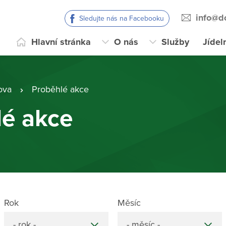
info@d
Sledujte nás na Facebooku
Hlavní stránka
O nás
Služby
Jídel
ova
Proběhlé akce
lé akce
Rok
Měsíc
- rok -
- měsíc -