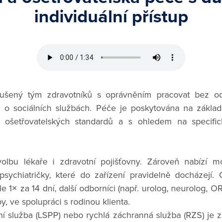
individuální přístup
kušený tým zdravotníků s oprávněním pracovat bez o
o sociálních službách. Péče je poskytována na základ
ů, ošetřovatelských standardů a s ohledem na specif
lbu lékaře i zdravotní pojišťovny. Zároveň nabízí m
psychiatričky, které do zařízení pravidelně docházejí.
e 1× za 14 dní, další odborníci (např. urolog, neurolog, ORL
y, ve spolupráci s rodinou klienta.
í služba (LSPP) nebo rychlá záchranná služba (RZS) je z