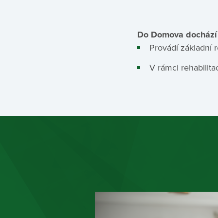
Do Domova dochází 
Provádí základní r
V rámci rehabilita