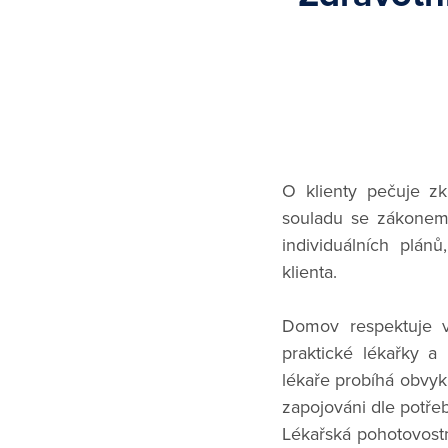
O klienty pečuje z
souladu se zákonem 
individuálních plán
klienta.
Domov respektuje vo
praktické lékařky a 
lékaře probíhá obvykl
zapojováni dle potřeb
Lékařská pohotovostn