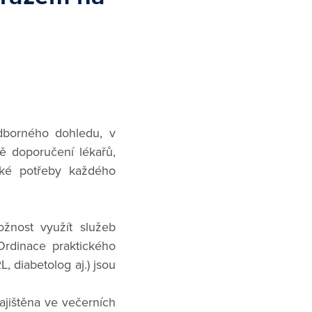
dborného dohledu, v
ě doporučení lékařů,
ické potřeby každého
ožnost využít služeb
 Ordinace praktického
, diabetolog aj.) jsou
ajištěna ve večerních