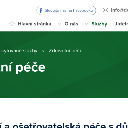
info@d
Sledujte nás na Facebooku
Hlavní stránka
O nás
Služby
Jídel
skytované služby
Zdravotní péče
ní péče
í a ošetřovatelská péče s d