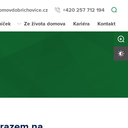
omovdobrichovice.cz
+420 257 712 194
níček
Ze života domova
Kariéra
Kontakt
Zvětši
Vysoký 
ůrazem na