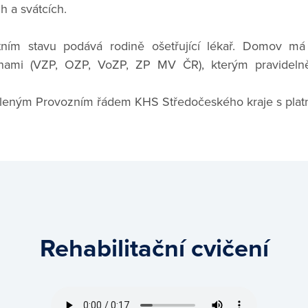
h a svátcích.
tním stavu podává rodině ošetřující lékař. Domov má
ovnami (VZP, OZP, VoZP, ZP MV ČR), kterým pravidelně
váleným Provozním řádem KHS Středočeského kraje s platno
Rehabilitační cvičení