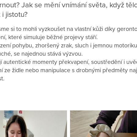
rnout? Jak se mění vnímání světa, když tělo
i jistotu?
me si to mohli vyzkoušet na vlastní kůži díky geront
í, které simuluje běžné projevy stáří.
ezení pohybu, zhoršený zrak, sluch i jemnou motoriku.
ché, se najednou stává výzvou.
jí autentické momenty překvapení, soustředění i uv
ní ze židle nebo manipulace s drobnými předměty n
st.