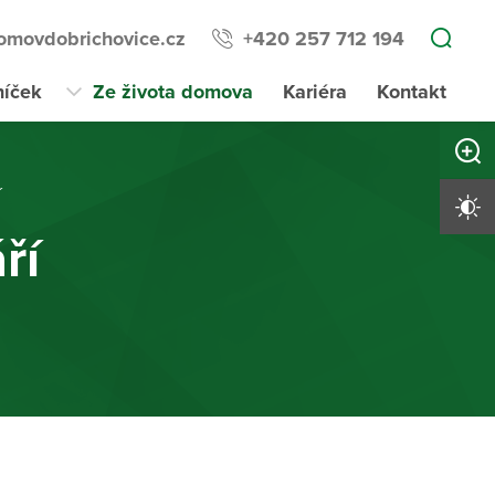
omovdobrichovice.cz
+420 257 712 194
níček
Ze života domova
Kariéra
Kontakt
Zvětši
í
Vysoký 
ří