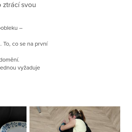
 ztrácí svou
oobleku –
 To, co se na první
ědomění.
ajednou vyžaduje