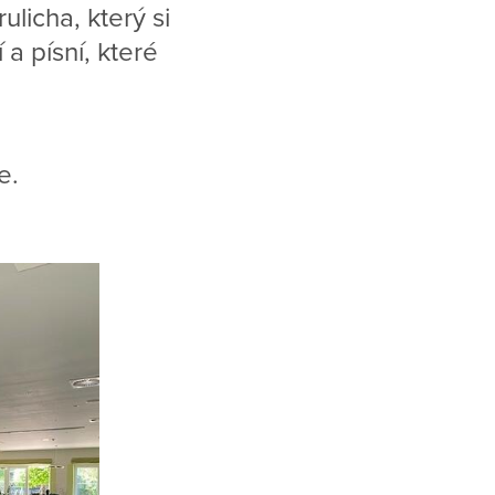
licha, který si
a písní, které
e.