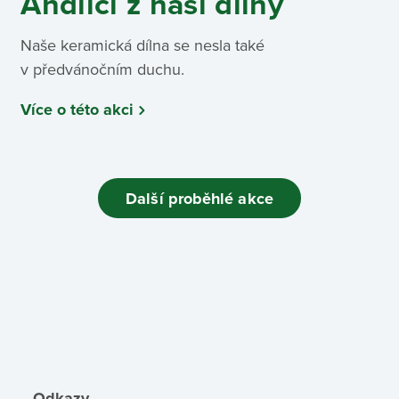
Andílci z naší dílny
Naše keramická dílna se nesla také
v předvánočním duchu.
Více o této akci
Další proběhlé akce
Odkazy