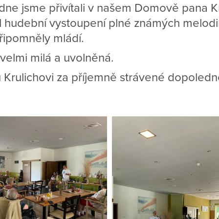
ne jsme přivítali v našem Domově pana Kru
il hudební vystoupení plné známých melodií 
ipomněly mládí.
velmi milá a uvolněná.
Krulichovi za příjemně strávené dopoledn