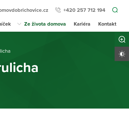
omovdobrichovice.cz
+420 257 712 194
níček
Ze života domova
Kariéra
Kontakt
Zvětši
licha
Vysoký 
ulicha