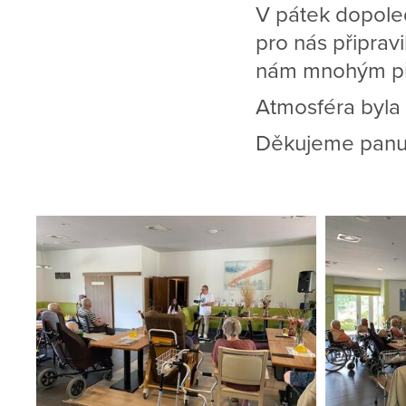
V pátek dopoled
pro nás připrav
nám mnohým př
Atmosféra byla 
Děkujeme panu 