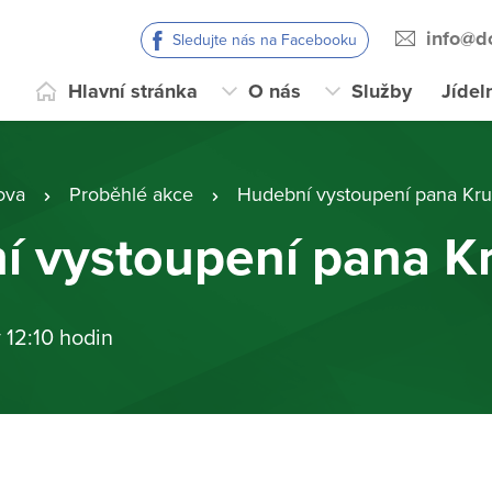
info@d
Sledujte nás na Facebooku
Hlavní stránka
O nás
Služby
Jídel
ova
Proběhlé akce
Hudební vystoupení pana Kru
 vystoupení pana Kr
 12:10 hodin