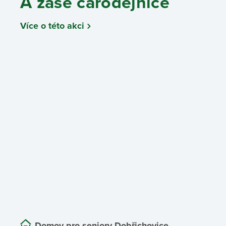
A zase čarodějnice
Více o této akci
Domov pro seniory Dobřichovice