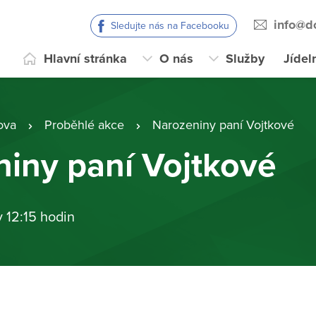
info@d
Sledujte nás na Facebooku
Hlavní stránka
O nás
Služby
Jídel
ova
Proběhlé akce
Narozeniny paní Vojtkové
iny paní Vojtkové
v 12:15 hodin