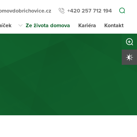
omovdobrichovice.cz
+420 257 712 194
níček
Ze života domova
Kariéra
Kontakt
Zvětši
Vysoký 