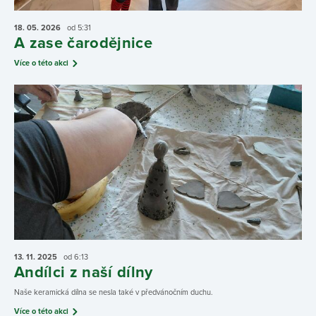
18. 05.
2026
od 5:31
A zase čarodějnice
Více o této akci
13. 11.
2025
od 6:13
Andílci z naší dílny
Naše keramická dílna se nesla také v předvánočním duchu.
Více o této akci