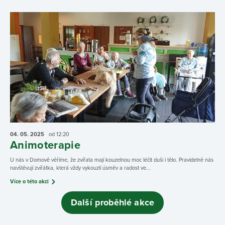
04. 05.
2025
od 12:20
Animoterapie
U nás v Domově věříme, že zvířata mají kouzelnou moc léčit duši i tělo. Pravidelně nás
navštěvují zvířátka, která vždy vykouzlí úsměv a radost ve...
Více o této akci
Další proběhlé akce