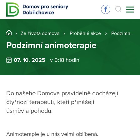
Ze života domova
Proběhlé akce
Podzimní animoterapie
Podzimní animoterapie
07. 10. 2025
v 9:18 hodin
Do našeho Domova pravidelně docházejí
čtyřnozí terapeuti, kteří přinášejí
úsměv a pohodu.
Animoterapie je u nás velmi oblíbená.