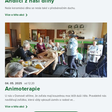
Andílci z naší dílny
Naše keramická dílna se nesla také v předvánočním duchu.
Více o této akci
04. 05.
2025
od 12:20
Animoterapie
U nás v Domově věříme, že zvířata mají kouzelnou moc léčit duši i tělo. Pravidelně nás
navštěvují zvířátka, která vždy vykouzlí úsměv a radost ve...
Více o této akci