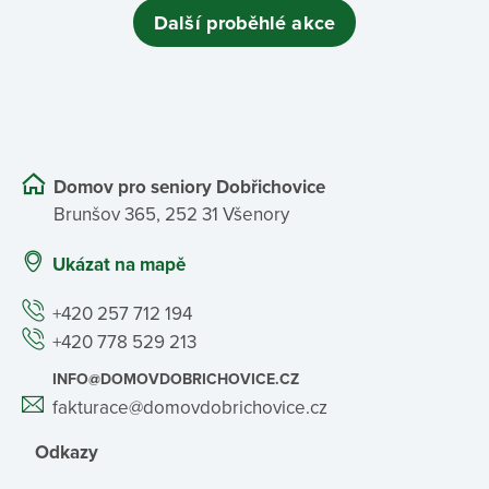
Další proběhlé akce
Domov pro seniory Dobřichovice
Brunšov 365, 252 31 Všenory
Ukázat na mapě
+420 257 712 194
+420 778 529 213
INFO@DOMOVDOBRICHOVICE.CZ
fakturace@domovdobrichovice.cz
Odkazy