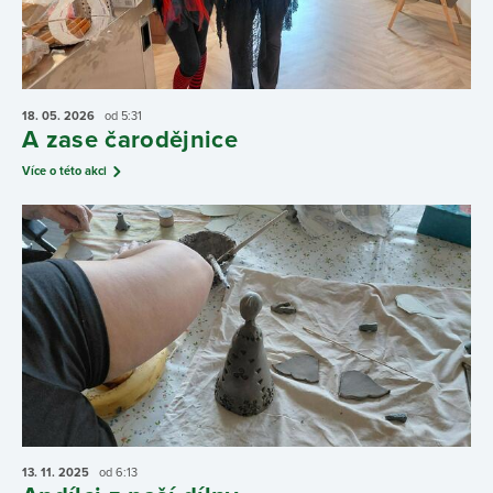
18. 05.
2026
od 5:31
A zase čarodějnice
Více o této akci
13. 11.
2025
od 6:13