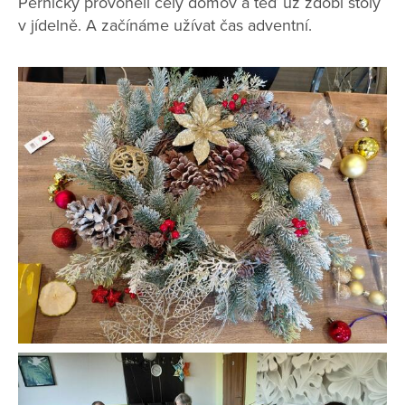
Perníčky provoněli celý domov a teď už zdobí stoly
v jídelně. A začínáme užívat čas adventní.