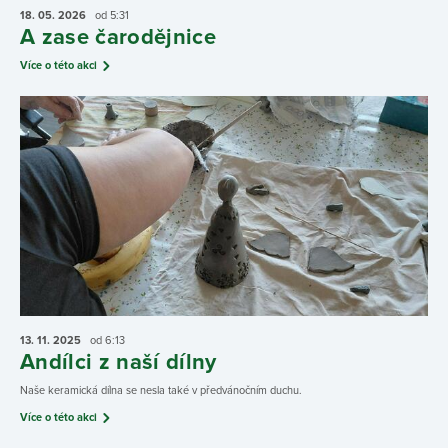
18. 05.
2026
od 5:31
A zase čarodějnice
Více o této akci
13. 11.
2025
od 6:13
Andílci z naší dílny
Naše keramická dílna se nesla také v předvánočním duchu.
Více o této akci