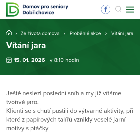
Ze života domova
Proběhlé akce
Vítání jara
Vítání jara
15. 01. 2026
v 8:19 hodin
Ještě neslezl poslední sníh a my již vítáme
tvořivě jaro.
Klienti se s chutí pustili do výtvarné aktivity, při
které z papírových talířů vznikly veselé jarní
motivy s ptáčky.