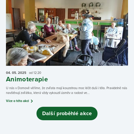
04. 05.
2025
od 12:20
Animoterapie
U nás v Domově věříme, že zvířata mají kouzelnou moc léčit duši i tělo. Pravidelně nás
navštěvují zvířátka, která vždy vykouzlí úsměv a radost ve...
Více o této akci
Další proběhlé akce